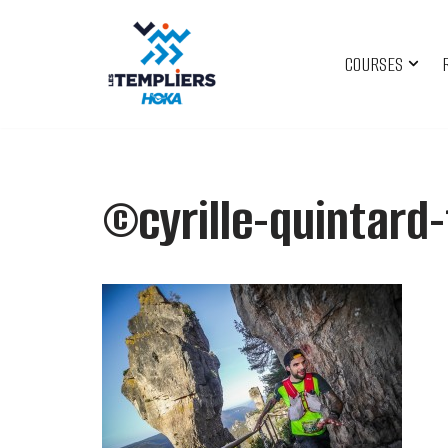
Aller
COURSES
au
contenu
©cyrille-quintard