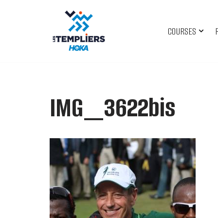
Aller
COURSES
au
contenu
IMG_3622bis