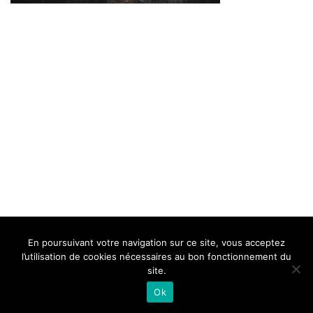
BELLE DE MILLAU
REGLEMENT
FAQ
CONTACT
MILLAU
En poursuivant votre navigation sur ce site, vous acceptez
Mentions Légales
l’utilisation de cookies nécessaires au bon fonctionnement du
site.
Ok
Neve
| Propulsé par
WordPress