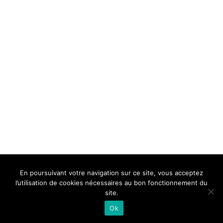
BELLE DE MILLAU
REGLEMENT
FAQ
CONTACT
MILLAU
En poursuivant votre navigation sur ce site, vous acceptez
Mentions Légales
l’utilisation de cookies nécessaires au bon fonctionnement du
site.
Ok
Neve
| Propulsé par
WordPress