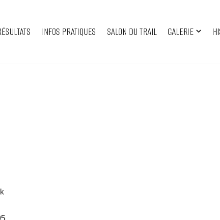
RÉSULTATS
INFOS PRATIQUES
SALON DU TRAIL
GALERIE
HI
ok
05