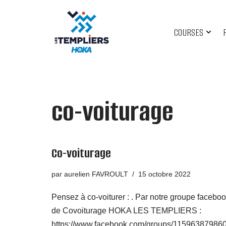
Aller
COURSES
au
contenu
co-voiturage
Co-voiturage
par
aurelien FAVROULT
15 octobre 2022
Pensez à co-voiturer : . Par notre groupe facebo
de Covoiturage HOKA LES TEMPLIERS :
https://www.facebook.com/groups/11596387986