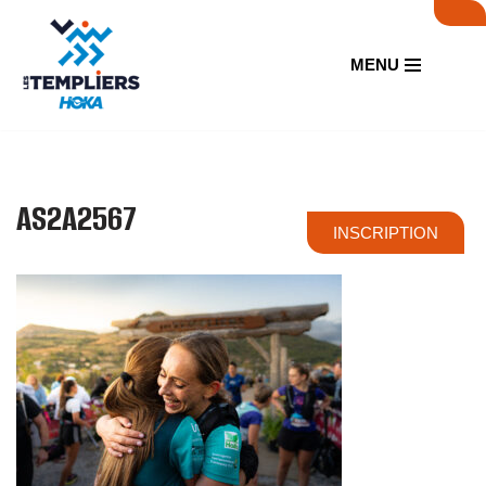
Aller
MENU
au
contenu
AS2A2567
INSCRIPTION