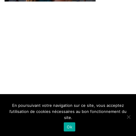
BELLE DE MILLAU
REGLEMENT
FAQ
CONTACT
MILLAU
En poursuivant votre navigation sur ce site, vous acceptez
Mentions Légales
l’utilisation de cookies nécessaires au bon fonctionnement du
site.
Ok
Neve
| Propulsé par
WordPress