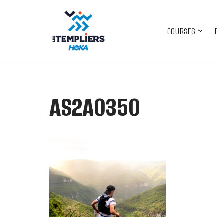
Aller
COURSES
au
contenu
AS2A0350