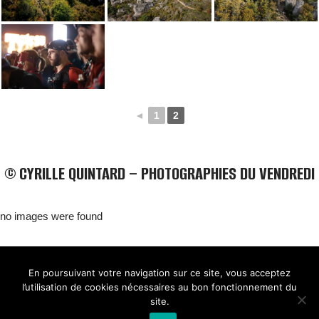
◄
1
2
© CYRILLE QUINTARD – PHOTOGRAPHIES DU VENDREDI
no images were found
BELLE DE MILLAU
REGLEMENT
FAQ
CONTACT
MILLAU
En poursuivant votre navigation sur ce site, vous acceptez
Mentions Légales
l’utilisation de cookies nécessaires au bon fonctionnement du
site.