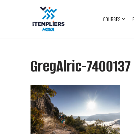
Aller
COURSES
au
contenu
GregAlric-7400137