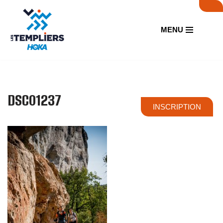
Aller
MENU
au
contenu
DSC01237
INSCRIPTION