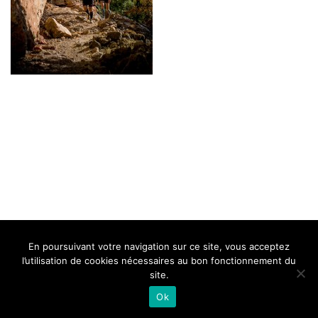
BELLE DE MILLAU
REGLEMENT
FAQ
CONTACT
MILLAU
En poursuivant votre navigation sur ce site, vous acceptez
Mentions Légales
l’utilisation de cookies nécessaires au bon fonctionnement du
site.
Ok
Neve
| Propulsé par
WordPress