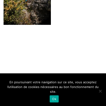
BELLE DE MILLAU
REGLEMENT
FAQ
CONTACT
MILLAU
En poursuivant votre navigation sur ce site, vous acceptez
Mentions Légales
l’utilisation de cookies nécessaires au bon fonctionnement du
site.
Ok
Neve
| Propulsé par
WordPress