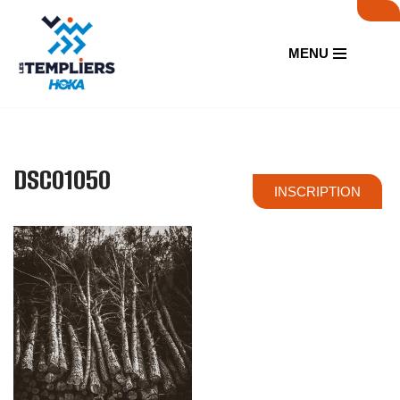
Aller
MENU
au
contenu
DSC01050
INSCRIPTION