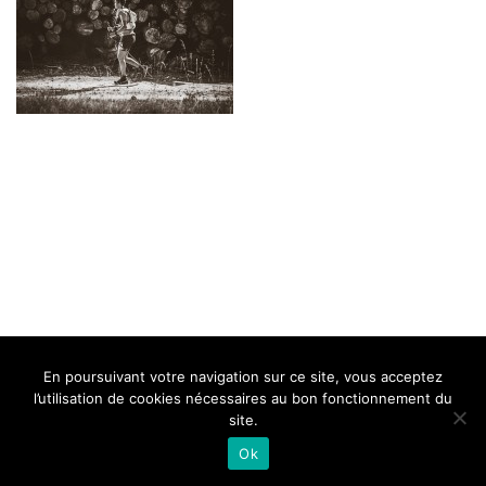
BELLE DE MILLAU
REGLEMENT
FAQ
CONTACT
MILLAU
En poursuivant votre navigation sur ce site, vous acceptez
Mentions Légales
l’utilisation de cookies nécessaires au bon fonctionnement du
site.
Ok
Neve
| Propulsé par
WordPress