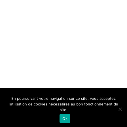
BELLE DE MILLAU
REGLEMENT
FAQ
CONTACT
MILLAU
En poursuivant votre navigation sur ce site, vous acceptez
Mentions Légales
l’utilisation de cookies nécessaires au bon fonctionnement du
site.
Ok
Neve
| Propulsé par
WordPress