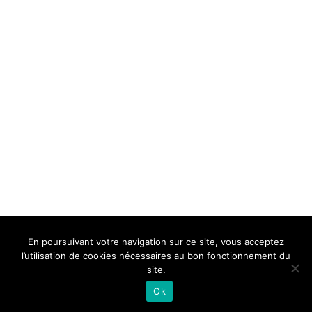
BELLE DE MILLAU
REGLEMENT
FAQ
CONTACT
MILLAU
En poursuivant votre navigation sur ce site, vous acceptez
Mentions Légales
l’utilisation de cookies nécessaires au bon fonctionnement du
site.
Ok
Neve
| Propulsé par
WordPress