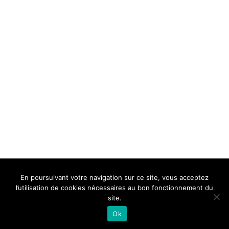
BELLE DE MILLAU
REGLEMENT
FAQ
CONTACT
MILLAU
En poursuivant votre navigation sur ce site, vous acceptez
Mentions Légales
l’utilisation de cookies nécessaires au bon fonctionnement du
site.
Ok
Neve
| Propulsé par
WordPress