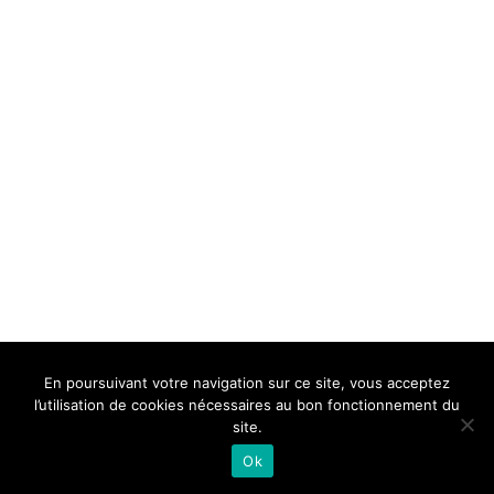
BELLE DE MILLAU
REGLEMENT
FAQ
CONTACT
MILLAU
En poursuivant votre navigation sur ce site, vous acceptez
Mentions Légales
l’utilisation de cookies nécessaires au bon fonctionnement du
site.
Ok
Neve
| Propulsé par
WordPress