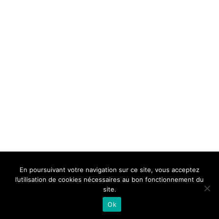
BELLE DE MILLAU
REGLEMENT
FAQ
CONTACT
MILLAU
En poursuivant votre navigation sur ce site, vous acceptez
Mentions Légales
l’utilisation de cookies nécessaires au bon fonctionnement du
site.
Ok
Neve
| Propulsé par
WordPress