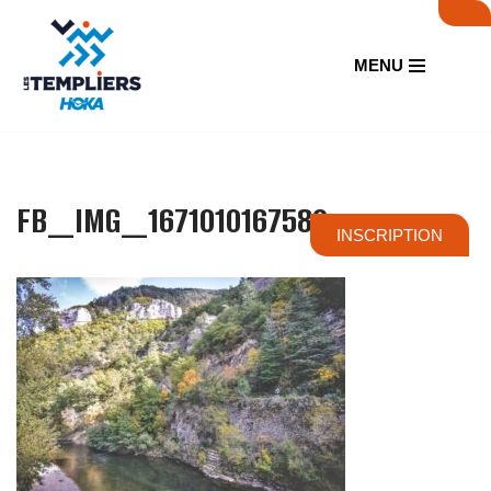
Aller
MENU
au
contenu
FB_IMG_1671010167580
INSCRIPTION