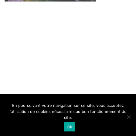
BELLE DE MILLAU
REGLEMENT
FAQ
CONTACT
MILLAU
En poursuivant votre navigation sur ce site, vous acceptez
Mentions Légales
l’utilisation de cookies nécessaires au bon fonctionnement du
site.
Ok
Neve
| Propulsé par
WordPress