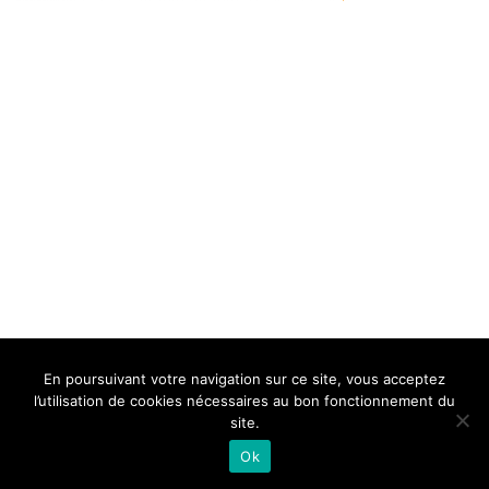
BELLE DE MILLAU
REGLEMENT
FAQ
CONTACT
MILLAU
En poursuivant votre navigation sur ce site, vous acceptez
Mentions Légales
l’utilisation de cookies nécessaires au bon fonctionnement du
site.
Ok
Neve
| Propulsé par
WordPress