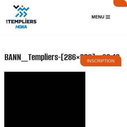
Aller
MENU
au
contenu
BANN_Templiers-[286×286]_09-16
INSCRIPTION