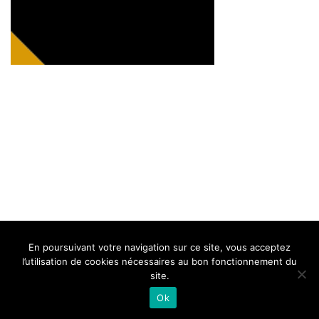
BELLE DE MILLAU
REGLEMENT
FAQ
CONTACT
MILLAU
En poursuivant votre navigation sur ce site, vous acceptez
Mentions Légales
l’utilisation de cookies nécessaires au bon fonctionnement du
site.
Ok
Neve
| Propulsé par
WordPress