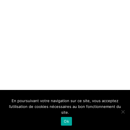
BELLE DE MILLAU
REGLEMENT
FAQ
CONTACT
MILLAU
En poursuivant votre navigation sur ce site, vous acceptez
Mentions Légales
l’utilisation de cookies nécessaires au bon fonctionnement du
site.
Ok
Neve
| Propulsé par
WordPress