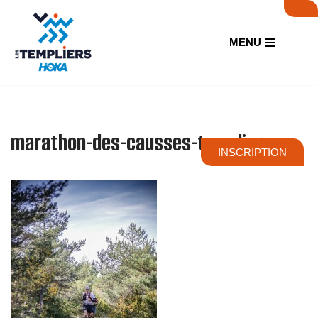
Aller
MENU
au
contenu
marathon-des-causses-templiers
INSCRIPTION