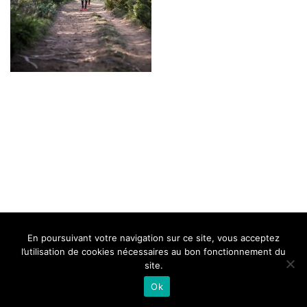
BELLE DE MILLAU
REGLEMENT
FAQ
CONTACT
MILLAU
En poursuivant votre navigation sur ce site, vous acceptez
Mentions Légales
l’utilisation de cookies nécessaires au bon fonctionnement du
site.
Ok
Neve
| Propulsé par
WordPress