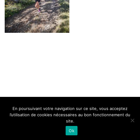
BELLE DE MILLAU
REGLEMENT
FAQ
CONTACT
MILLAU
En poursuivant votre navigation sur ce site, vous acceptez
Mentions Légales
l’utilisation de cookies nécessaires au bon fonctionnement du
site.
Ok
Neve
| Propulsé par
WordPress