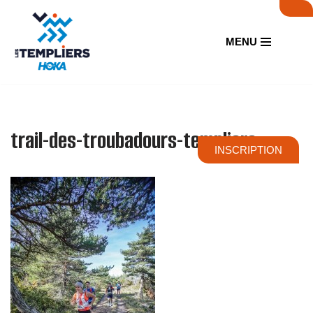
Aller
MENU
au
contenu
trail-des-troubadours-templiers
INSCRIPTION