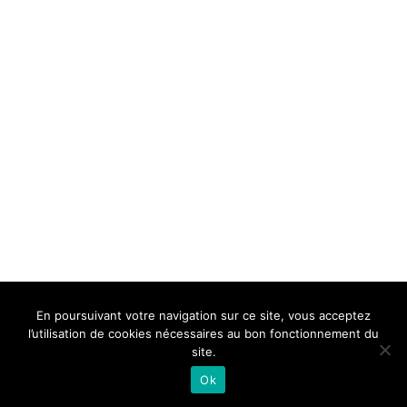
BELLE DE MILLAU
REGLEMENT
FAQ
CONTACT
MILLAU
En poursuivant votre navigation sur ce site, vous acceptez
Mentions Légales
l’utilisation de cookies nécessaires au bon fonctionnement du
site.
Ok
Neve
| Propulsé par
WordPress