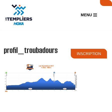
Aller
MENU
au
contenu
profil_troubadours
INSCRIPTION