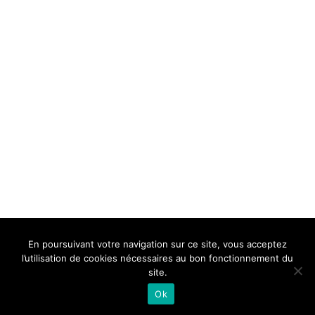
BELLE DE MILLAU
REGLEMENT
FAQ
CONTACT
MILLAU
En poursuivant votre navigation sur ce site, vous acceptez
Mentions Légales
l’utilisation de cookies nécessaires au bon fonctionnement du
site.
Ok
Neve
| Propulsé par
WordPress