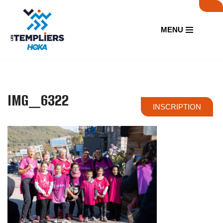
Aller
MENU
au
contenu
IMG_6322
INSCRIPTION