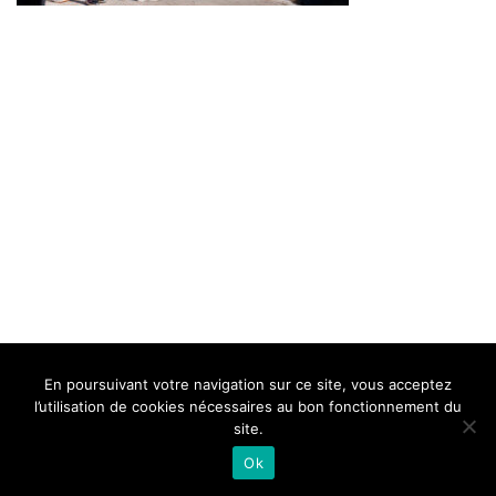
BELLE DE MILLAU
REGLEMENT
FAQ
CONTACT
MILLAU
En poursuivant votre navigation sur ce site, vous acceptez
Mentions Légales
l’utilisation de cookies nécessaires au bon fonctionnement du
site.
Ok
Neve
| Propulsé par
WordPress