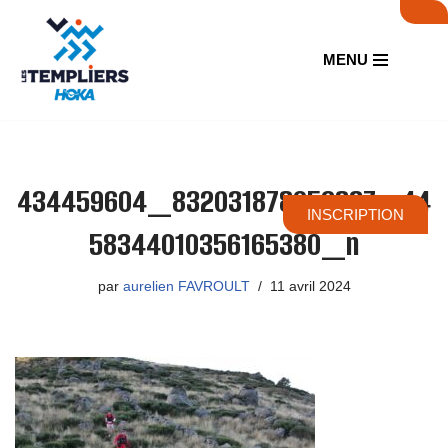
Aller
MENU
au
contenu
434459604_832031878956837_44
INSCRIPTION
58344010356165380_n
par
aurelien FAVROULT
11 avril 2024