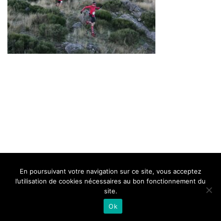
BELLE DE MILLAU
REGLEMENT
FAQ
CONTACT
MILLAU
En poursuivant votre navigation sur ce site, vous acceptez
Mentions Légales
l’utilisation de cookies nécessaires au bon fonctionnement du
site.
Ok
Neve
| Propulsé par
WordPress