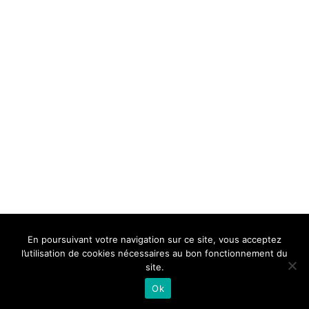
BELLE DE MILLAU
REGLEMENT
FAQ
CONTACT
MILLAU
En poursuivant votre navigation sur ce site, vous acceptez
Mentions Légales
l’utilisation de cookies nécessaires au bon fonctionnement du
site.
Ok
Neve
| Propulsé par
WordPress