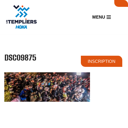
Aller
MENU
au
contenu
DSC09875
INSCRIPTION