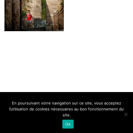
BELLE DE MILLAU
REGLEMENT
FAQ
CONTACT
MILLAU
En poursuivant votre navigation sur ce site, vous acceptez
Mentions Légales
l’utilisation de cookies nécessaires au bon fonctionnement du
site.
Ok
Neve
| Propulsé par
WordPress