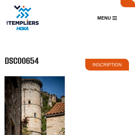
Aller
MENU
au
contenu
DSC00654
INSCRIPTION