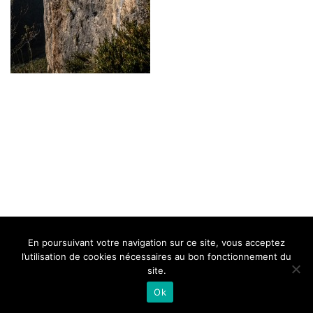
BELLE DE MILLAU
REGLEMENT
FAQ
CONTACT
MILLAU
En poursuivant votre navigation sur ce site, vous acceptez
Mentions Légales
l’utilisation de cookies nécessaires au bon fonctionnement du
site.
Ok
Neve
| Propulsé par
WordPress