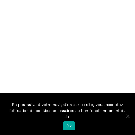
BELLE DE MILLAU
REGLEMENT
FAQ
CONTACT
MILLAU
En poursuivant votre navigation sur ce site, vous acceptez
Mentions Légales
l’utilisation de cookies nécessaires au bon fonctionnement du
site.
Ok
Neve
| Propulsé par
WordPress