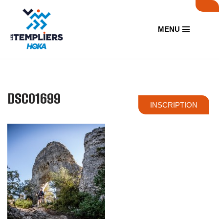
Aller
MENU
au
contenu
DSC01699
INSCRIPTION