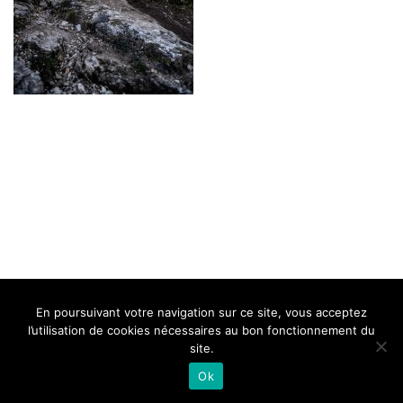
BELLE DE MILLAU
REGLEMENT
FAQ
CONTACT
MILLAU
En poursuivant votre navigation sur ce site, vous acceptez
Mentions Légales
l’utilisation de cookies nécessaires au bon fonctionnement du
site.
Ok
Neve
| Propulsé par
WordPress