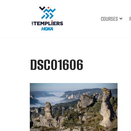
Aller
COURSES
au
contenu
DSC01606