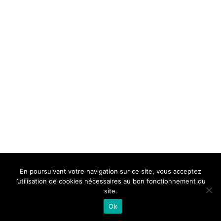
BELLE DE MILLAU
REGLEMENT
FAQ
CONTACT
MILLAU
En poursuivant votre navigation sur ce site, vous acceptez
Mentions Légales
l’utilisation de cookies nécessaires au bon fonctionnement du
site.
Ok
Neve
| Propulsé par
WordPress