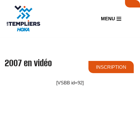
Aller
MENU
au
contenu
2007 en vidéo
INSCRIPTION
[VSBB id=92]