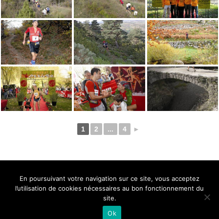
1
2
...
4
►
BELLE DE MILLAU
REGLEMENT
FAQ
CONTACT
MILLAU
En poursuivant votre navigation sur ce site, vous acceptez
Mentions Légales
l’utilisation de cookies nécessaires au bon fonctionnement du
site.
Ok
Neve
| Propulsé par
WordPress