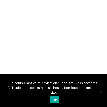
BELLE DE MILLAU
REGLEMENT
FAQ
CONTACT
MILLAU
En poursuivant votre navigation sur ce site, vous acceptez
Mentions Légales
l’utilisation de cookies nécessaires au bon fonctionnement du
site.
Ok
Neve
| Propulsé par
WordPress